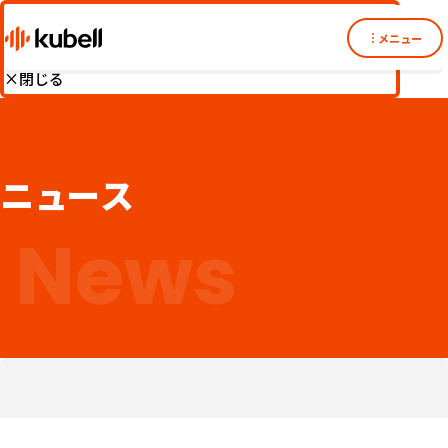
【重要】実在する企業の代表者や社員を装った、
メニュー
Chatwork上でのなりすまし詐欺にご注意ください
×
閉じる
ニュース
News